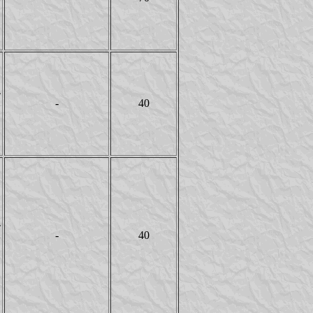
Y
T
-
40
Y
T
-
40
Y