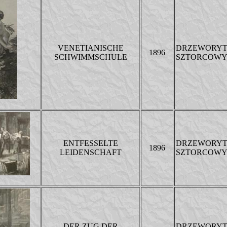
VENETIANISCHE
DRZEWORY
1896
SCHWIMMSCHULE
SZTORCOW
ENTFESSELTE
DRZEWORY
1896
LEIDENSCHAFT
SZTORCOW
DER ZUG DER
DRZEWORY