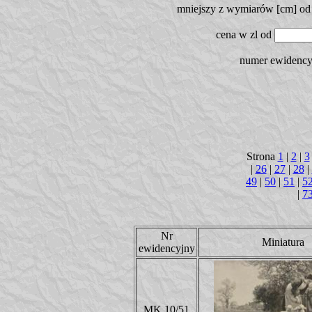
mniejszy z wymiarów [cm]
o
cena w zl
od
numer ewidenc
Strona
1
|
2
|
3
|
26
|
27
|
28
|
49
|
50
|
51
|
5
|
7
Nr
Miniatura
ewidencyjny
MK 10/51