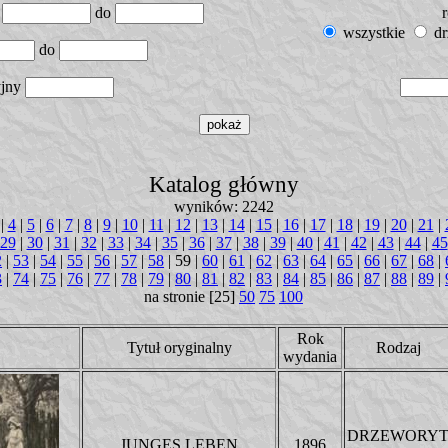
d
do
wszystkie
dr
do
yjny
Katalog główny
wyników: 2242
|
4
|
5
|
6
|
7
|
8
|
9
|
10
|
11
|
12
|
13
|
14
|
15
|
16
|
17
|
18
|
19
|
20
|
21
|
29
|
30
|
31
|
32
|
33
|
34
|
35
|
36
|
37
|
38
|
39
|
40
|
41
|
42
|
43
|
44
|
45
2
|
53
|
54
|
55
|
56
|
57
|
58
| 59 |
60
|
61
|
62
|
63
|
64
|
65
|
66
|
67
|
68
|
3
|
74
|
75
|
76
|
77
|
78
|
79
|
80
|
81
|
82
|
83
|
84
|
85
|
86
|
87
|
88
|
89
|
na stronie [25]
50
75
100
Rok
Tytuł oryginalny
Rodzaj
wydania
DRZEWORY
JUNGES LEBEN
1896