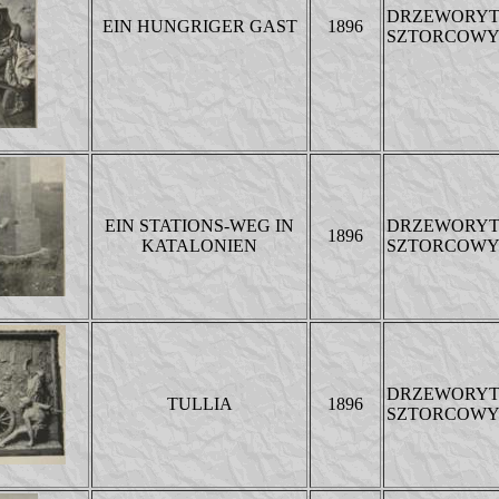
DRZEWORY
EIN HUNGRIGER GAST
1896
SZTORCOW
EIN STATIONS-WEG IN
DRZEWORY
1896
KATALONIEN
SZTORCOW
DRZEWORY
TULLIA
1896
SZTORCOW