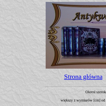
Strona główna
Okresl szero
większy z wymiarów [cm]
od