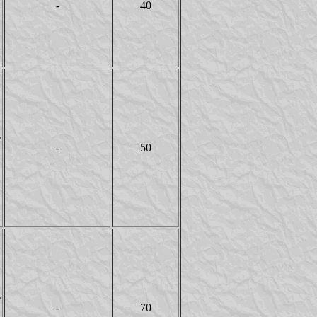
-
40
Y
T
-
50
Y
T
-
70
Y