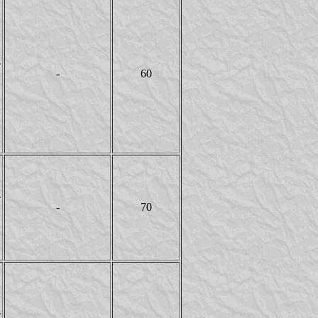
T
-
60
Y
T
-
70
Y
T