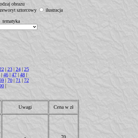
rodzaj obrazu
zeworyt sztorcowy
ilustracja
tematyka
22
|
23
|
24
|
25
|
46
|
47
|
48
|
69
|
70
|
71
|
72
90
|
Uwagi
Cena w zł
T
-
70