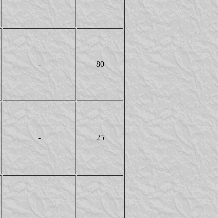
T
-
80
Y
T
-
25
Y