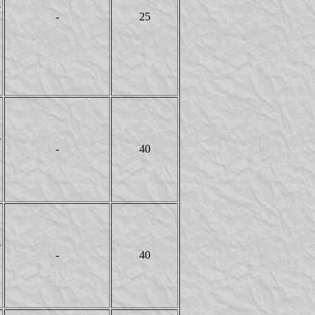
T
-
25
Y
T
-
40
Y
T
-
40
Y