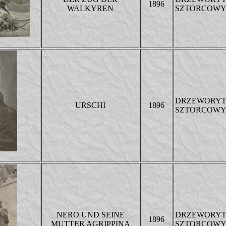
1896
WALKYREN
SZTORCOW
DRZEWORY
URSCHI
1896
SZTORCOW
NERO UND SEINE
DRZEWORY
1896
MUTTER AGRIPPINA
SZTORCOW