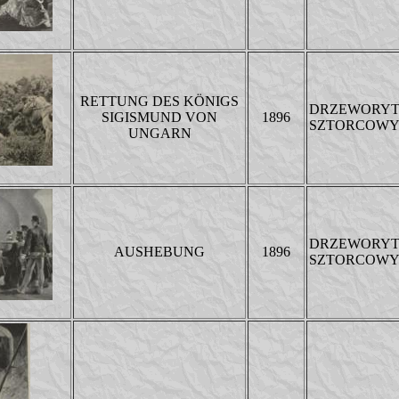
RETTUNG DES KÖNIGS
DRZEWORY
SIGISMUND VON
1896
SZTORCOW
UNGARN
DRZEWORY
AUSHEBUNG
1896
SZTORCOW