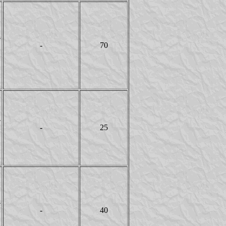
T
-
70
Y
T
-
25
Y
T
-
40
Y