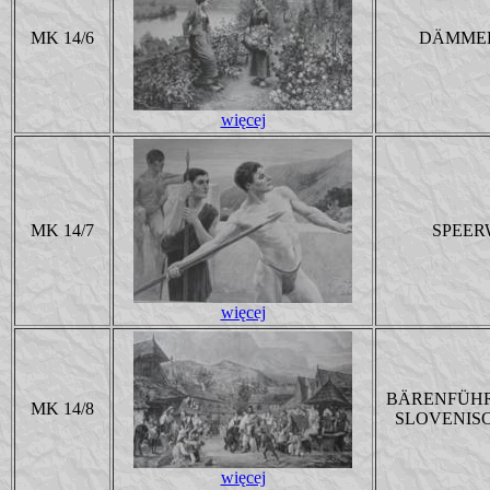
MK 14/6
DÄMME
więcej
MK 14/7
SPEER
więcej
BÄRENFÜHR
MK 14/8
SLOVENIS
więcej