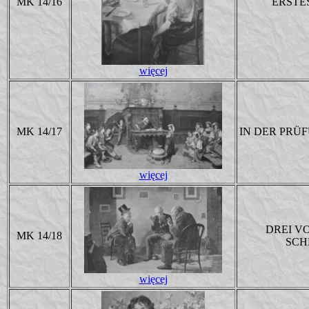
MK 14/16
ERSTE
więcej
MK 14/17
IN DER PRÜ
więcej
DREI V
MK 14/18
SCH
więcej