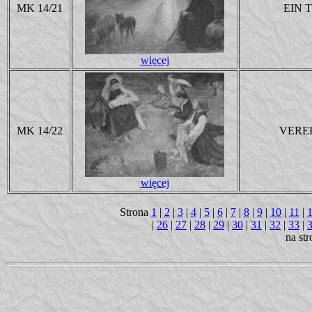
MK 14/21
EIN 
więcej
MK 14/22
VERE
więcej
Strona
1
|
2
|
3
|
4
|
5
|
6
|
7
|
8
|
9
|
10
|
11
|
|
26
|
27
|
28
|
29
|
30
|
31
|
32
|
33
|
na st