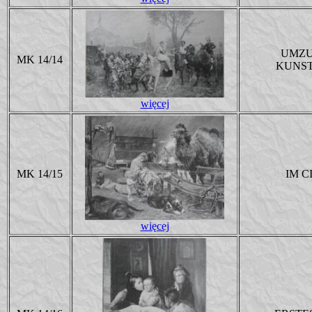
UMZU
MK 14/14
KUNST
więcej
MK 14/15
IM C
więcej