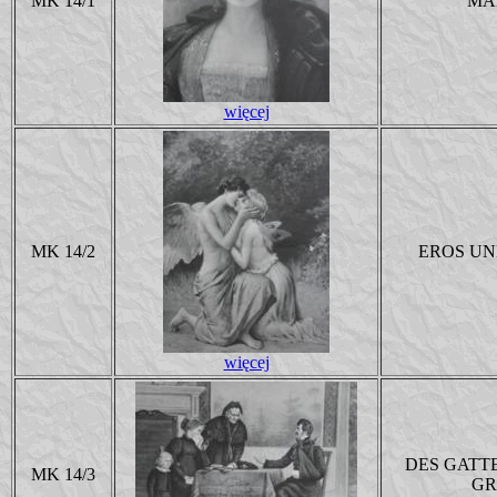
MK 14/1
MA
więcej
MK 14/2
EROS UN
więcej
DES GATT
MK 14/3
GR