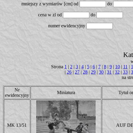
mniejszy z wymiarów [cm]
od
do
cena w zl
od
do
numer ewidencyjny
Kat
w
Strona
1
|
2
|
3
|
4
|
5
|
6
|
7
|
8
|
9
|
10
|
11
|
|
26
|
27
|
28
|
29
|
30
|
31
|
32
|
33
|
na st
Nr
Miniatura
Tytuł o
ewidencyjny
MK 13/51
AUF DE