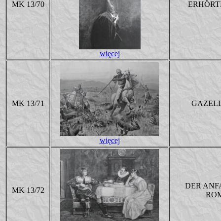
MK 13/70
ERHÖRT
więcej
MK 13/71
GAZEL
więcej
DER ANF
MK 13/72
RO