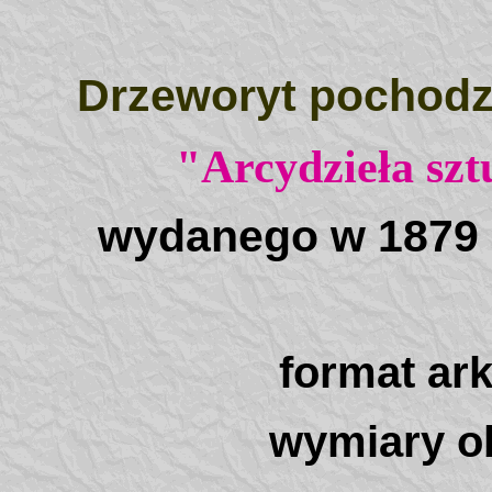
Drzeworyt pochodzi
"Arcydzieła szt
wydanego w 1879 r
format ar
wymiary o