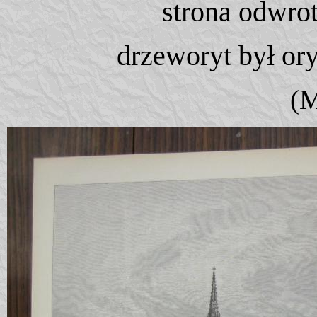
strona odwro
drzeworyt był ory
(M