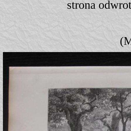
strona odwro
(M