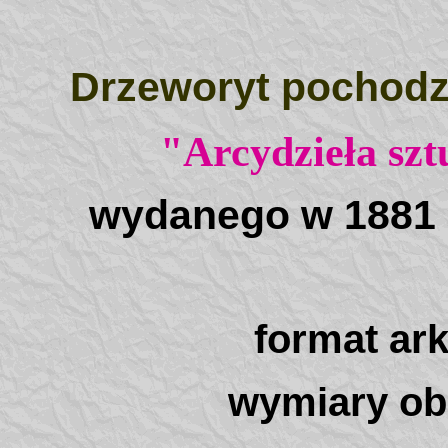
Drzeworyt pochodzi
"Arcydzieła szt
wydanego w 1881 r
format ar
wymiary ob